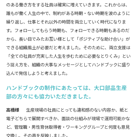
のある働き方をする社員は確実に増えていきます。これからは、
誰もが働く人生の中で、制約がある時期・ない時期を波のように
繰り返し、仕事とそれ以外の時間を両立していく時代になりま
す。フォローしてもらう時期も、フォローできる時期もあるのだ
から、長い目でみたお互い様として「ポジティブな助け合い」が
できる組織風土が必要だと考えました。そのために、両立支援は
「全ての社員が充実した人生を歩むために必要なとりくみ」とい
う捉え方を、組織の大事なメッセージとしてハンドブックに盛り
込んで発信しようと考えました。
ハンドブックの制作にあたっては、大口部品生産
部の方々にも協力いただきました。
高橋様
生産現場の社員にとっても違和感のない内容か、紙と
電子どちらで展開すべきか、面談の仕組みが現場で運用可能かな
ど、管理職・男性育休取得者・ワーキンググループと何度も意見
交換し、その声を反映しました。