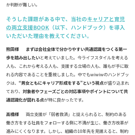
か判断が難しい。
そうした課題がある中で、当社の
キャリアと育児
の両立支援BOOK
（以下、ハンドブック）を導入
いただいた理由を教えてください。
熊田様
まずは会社全体で分かりやすい共通認識をつくる第一
歩を踏み出したい
と考えていました。今ライフスタイルを考える
人も、これから考える人も、支援する立場の人も、誰もが手に取
れる内容であることを重視しました。中でもwiwiwのハンドブッ
クは、
“男女ともにキャリア形成をする”という視点
が盛り込まれ
ており、
対象者やフェーズごとの対応事項やポイントについて共
通認識化が図れる点
が特に良かったです。
高橋様
両立支援が「弱者救済」と捉えられると、制約のある
働き方をする社員をフォローする側に不満が生じ、働き方改革が
進みにくくなります。しかし、組織の10年先を見据えると、制約