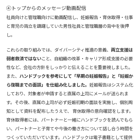
④トップからのメッセージ動画配信
社員向けと管理職向けに動画配信し、妊娠報告・育休取得・仕事
と育児の両立を躊躇していた男性社員と管理職層の背中を後押
し。
これらの取り組みでは、ダイバーシティ推進の意義、
両立支援は
弱者救済ではない
こと、自組織の改革・キャリア形成支援の必要
性など、会社の方針をしっかりと伝えることを重要視しました。
また、
ハンドブックを参考にして「早期の妊娠報告」と「妊娠か
ら復職までの面談」を仕組み化しました。
妊娠報告はシステム化
しており、対象者が申請すると直属の上司にメールが送られま
す。その後、直属の上司が必ず妊娠初期の面談を実施し、個別周
知として資料を配布したうえで、 育休取得の意向確認をします。
育休取得者には、パートナーと一緒にハンドブックを読んでもら
い、パートナーと子育てや今後の働き方について話し合う時間を
つくっていただいています。ハンドブックは電子書籍として提供