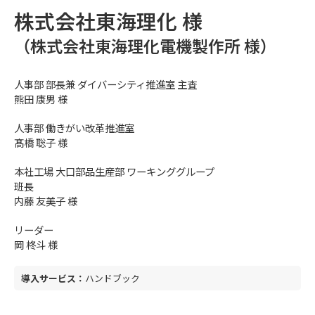
株式会社東海理化 様
（株式会社東海理化電機製作所 様）
人事部 部長兼 ダイバーシティ推進室 主査
熊田 康男 様
人事部 働きがい改革推進室
髙橋 聡子 様
本社工場 大口部品生産部 ワーキンググループ
班長
内藤 友美子 様
リーダー
岡 柊斗 様
ハンドブック