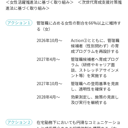
＜女性活躍推進法に基づく取り組み＞ ＜次世代育成支援対策推
進法に基づく取り組み＞
アクション１
管理職に占める女性の割合を66%以上に維持す
る（女）
2026年10月～
Action②とともに、管理職
候補者（性別問わず）の育
成プログラムを再設計する
2027年4月～
管理職候補者へ育成プログ
ラム（研修やキャリア面
談、ストレッチアサインメ
ント等）を実施する
2027年10月～
管理職への登用基準を見直
し、透明性を確保する
2028年4月～
効果測定し、施策の見直し
及び実行を継続する
アクション２
在宅勤務下においても円滑なコミュニケーショ