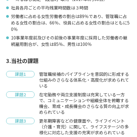
社員各月ごとの平均残業時間数は３時間
労働者に占める女性労働者の割合は89％であり、管理職に占
める女性の割合は、66％、役員に占める女性の割合はともに5
0％
10事業年度前及びその前後の事業年度に採用した労働者の継
続雇用割合が、女性は85％、男性は100％
3.当社の課題
課題1
管理職候補のパイプラインを意図的に形成する
仕組みのさらなる体系化・高度化が求められて
いる
課題2
在宅勤務や両立支援制度は充実している一方
で、コミュニケーションや組織全体を俯瞰する
機会、育成・成長機会のさらなる質の向上が求
められている
課題3
更年期障害などの健康面や、ライフイベント
（介護・育児）に関して、ライフステージの多
様化に対応した支援の充実が求められている