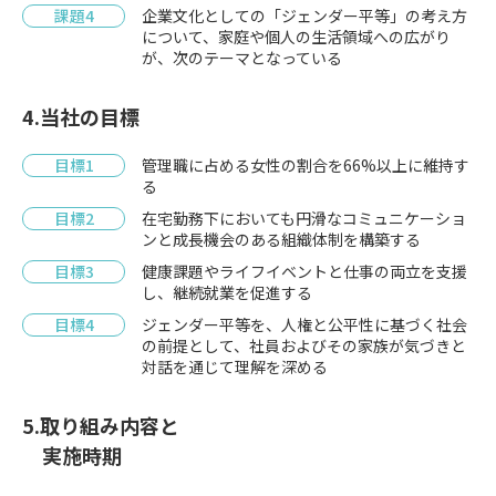
課題4
企業文化としての「ジェンダー平等」の考え方
について、家庭や個人の生活領域への広がり
が、次のテーマとなっている
4.当社の目標
目標1
管理職に占める女性の割合を66%以上に維持す
る
目標2
在宅勤務下においても円滑なコミュニケーショ
ンと成長機会のある組織体制を構築する
目標3
健康課題やライフイベントと仕事の両立を支援
し、継続就業を促進する
目標4
ジェンダー平等を、人権と公平性に基づく社会
の前提として、社員およびその家族が気づきと
対話を通じて理解を深める
5.取り組み内容と
実施時期