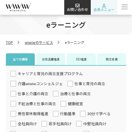
お問い合わせ
会員メニュー
eラーニング
TOP
wiwiwのサービス
eラーニング
全ての講座
女性活躍推進
DEI推進
両立支援
キャリアと育児の両立支援プログラム
介護wiwiwコンシェルジェ
仕事と育児の両立
仕事と介護の両立
治療と仕事の両立
不妊治療と仕事の両立
健康経営
男性育休取得推進
行動基準
30分で学べる
全社員向け
若手社員向け
中堅社員向け