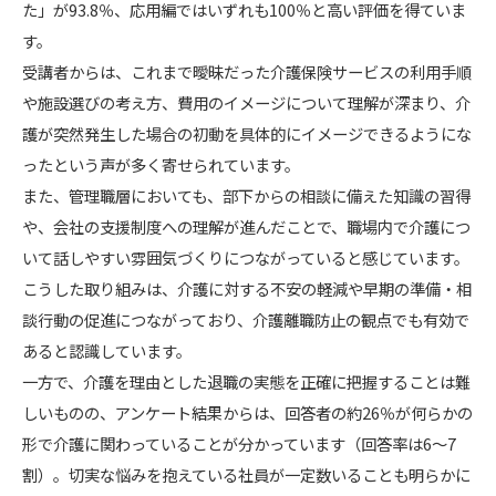
た」が93.8％、応用編ではいずれも100％と高い評価を得ていま
す。
受講者からは、これまで曖昧だった介護保険サービスの利用手順
や施設選びの考え方、費用のイメージについて理解が深まり、介
護が突然発生した場合の初動を具体的にイメージできるようにな
ったという声が多く寄せられています。
また、管理職層においても、部下からの相談に備えた知識の習得
や、会社の支援制度への理解が進んだことで、職場内で介護につ
いて話しやすい雰囲気づくりにつながっていると感じています。
こうした取り組みは、介護に対する不安の軽減や早期の準備・相
談行動の促進につながっており、介護離職防止の観点でも有効で
あると認識しています。
一方で、介護を理由とした退職の実態を正確に把握することは難
しいものの、アンケート結果からは、回答者の約26％が何らかの
形で介護に関わっていることが分かっています（回答率は6〜7
割）。切実な悩みを抱えている社員が一定数いることも明らかに