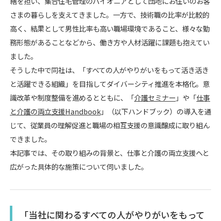
繕を担い、集合住宅管理のパイオニアとして団地にお住いのお客
さまの暮らしを支えてきました。一方で、技術職の比率が比較的
高く、結果として男性比率も高い職場環境であること、様々な勤
務形態があることなどから、働き方や人材活躍に課題も抱えてい
ました。
そうした中で同社は、「すべての人がやりがいをもって活き活き
と活躍できる組織」を目指してダイバーシティ推進を本格化。意
識改革や制度整備を進めるとともに、「
介護セミナー
」や「
仕事
と介護の両立支援Handbook
」（以下ハンドブック）の導入を通
じて、従業員の理解促進と職場の相互支援の意識醸成に取り組ん
できました。
本記事では、その取り組みの背景と、仕事と介護の両立支援へと
広がった具体的な施策について伺いました。
「当社に関わるすべての人がやりがいをもって